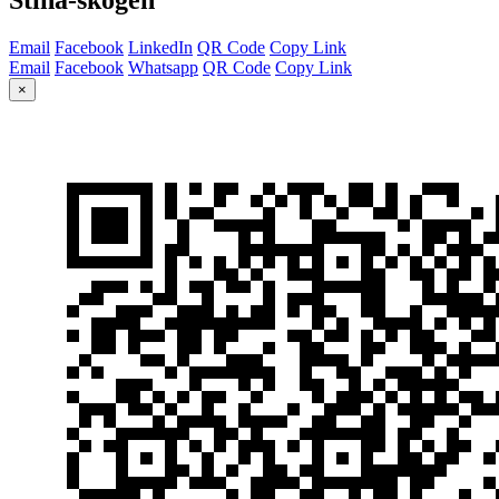
Email
Facebook
LinkedIn
QR Code
Copy Link
Email
Facebook
Whatsapp
QR Code
Copy Link
×