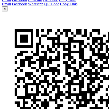
Email
Facebook
Whatsapp
QR Code
Copy Link
×