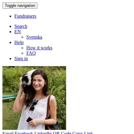
Toggle navigation
Fundraisers
Search
EN
Svenska
Help
How it works
FAQ
Sign in
Email
Facebook
LinkedIn
QR Code
Copy Link