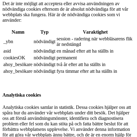
Det är inte möjligt att acceptera eller avvisa användningen av
nödvändiga cookies eftersom de är absolut nödvändiga för att vår
webbplats ska fungera. Här är de nödvändiga cookies som vi
använder:
Namn
Typ
Varaktighet
session - radering när webbläsarens flik
_ybn
nödvändigt
är nedstängd
asid
nödvändigt
en månad efter att ha ställts in
cookiesOK
nödvändigt
permanent
ahoy_besökare
nödvändigt
två år efter att ha ställts in
ahoy_besökare
nödvändigt
fyra timmar efter att ha ställts in
Analytiska cookies
Analytiska cookies samlar in statistik. Dessa cookies hjälper oss att
spåra hur du använder vår webbplats under ditt besök. Det hjälper
oss att förstå användningsmönster, identifiera och diagnostisera
problem eller fel som du kan stöta på och fatta bättre beslut för att
förbättra webbplatsens upplevelse. Vi använder denna information
för att göra vår webbplats ännu bättre, och de är en enorm hjälp för