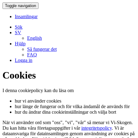
Toggle navigation
Insamlingar
Sök
SV
English
Hjälp
Så fungerar det
FAQ
Logga in
Cookies
I denna cookiepolicy kan du läsa om
hur vi använder cookies
hur länge de fungerar och för vilka ändamål de används för
hur du ändrar dina cookieinställningar och välja bort
När vi använder ord som "oss", "vi", "vår" så menar vi Vi-Skogen.
Du kan hitta våra företagsuppgifter i vår
integritetspolicy
. Vi är
dataansvariga för datainsamlingen genom användning av cookies på