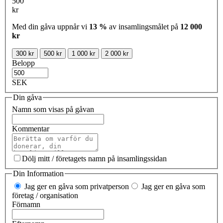
500
kr
Med din gåva uppnår vi
13 %
av insamlingsmålet på
12 000
kr
300 kr
500 kr
1 000 kr
2 000 kr
Belopp
SEK
Din gåva
Namn som visas på gåvan
Kommentar
Dölj mitt / företagets namn på insamlingssidan
Din Information
Jag ger en gåva som privatperson
Jag ger en gåva som
företag / organisation
Förnamn